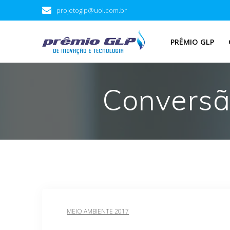
Skip
projetoglp@uol.com.br
to
content
PRÊMIO GLP
Conversã
MEIO AMBIENTE 2017