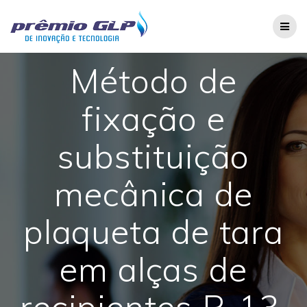
Skip
to
content
Método de
fixação e
substituição
mecânica de
plaqueta de tara
em alças de
recipientes P-13,